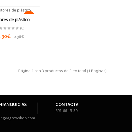
-17%
ores de plástico
(0)
0.30€
0.36€
Página 1 con 3 productos de 3 en total (1 Paginas)
FRANQUICIAS
CONTACTA
607-66-15-30
angeagrowshop.com