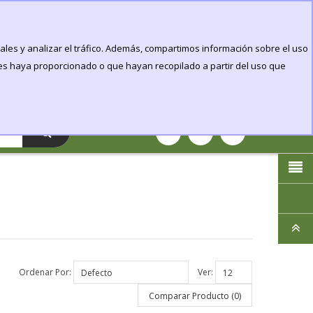
Login
Mi cuenta
ales y analizar el tráfico. Además, compartimos información sobre el uso
Llamanos:
607661530
les haya proporcionado o que hayan recopilado a partir del uso que
ES
Email:
info@pangeagrowshop.com
0
Articulo(s)
-
0.00€
Ordenar Por:
Ver:
Comparar Producto (0)