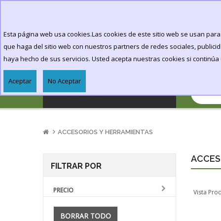
!!!TODOS LOS ENVIOS TIENEN REGALO!!!
Registrar
or
Login
Esta página web usa cookies.Las cookies de este sitio web se usan para 
que haga del sitio web con nuestros partners de redes sociales, public
SEMILLAS
haya hecho de sus servicios. Usted acepta nuestras cookies si continúa u
Aceptar
No Aceptar
CATEGORIAS
ACCESORIOS Y HERRAMIENTAS
ACCES
FILTRAR POR
PRECIO
Vista Pro
BORRAR TODO