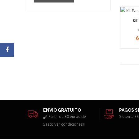
Kit
6
ENVIO GRATUITO
PAGOS 
¡¡A Partir de 30 euros de
Sistema SS
Gasto.Ver condiciones!!