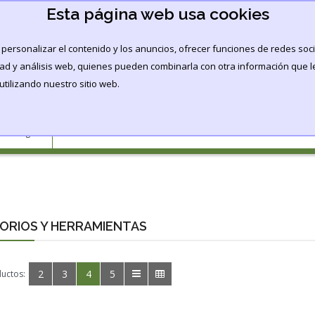
Esta página web usa cookies
personalizar el contenido y los anuncios, ofrecer funciones de redes soci
idad y análisis web, quienes pueden combinarla con otra información que 
FERTILIZANTES
CULTIVO
CBD
PROMOCION
tilizando nuestro sitio web.
ORIOS Y HERRAMIENTAS
2
3
4
5
ductos: