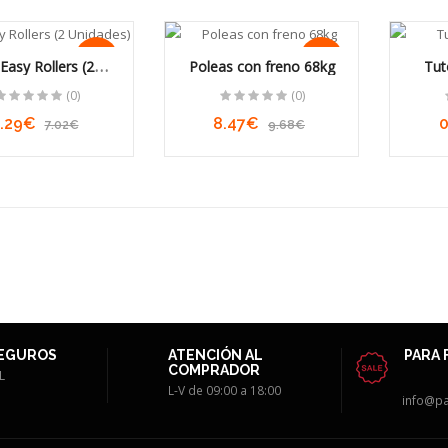
-10%
-13%
 Easy Rollers (2
Poleas con freno 68kg
Tut
Unidades)
(0)
(0)
.29€
8.47€
7.02€
9.68€
SEGUROS
ATENCIÓN AL
PARA 
COMPRADOR
L
L-V de 09:00 a 18:00
info@p