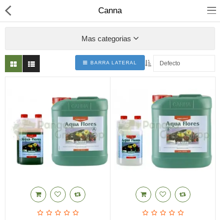
Canna
Mas categorias
BARRA LATERAL
Mochilas Absorbe Olores
Armarios de cultivo
Iluminacion
Articulos Fumador
Cosecha y Secado
Productos CBD
Comparar
Lista de deseo