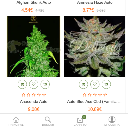
Afghan Skunk Auto
Amnesia Haze Auto
(0)
4.54€
8.77€
4.72€
9.08€
Moneda
Anaconda Auto
Auto Blue Ace Cbd (Familia Cbd)
9.08€
10.89€
0
-21%
-8%
PRINCIPAL
BUSCAR
CARRITO
MI CUENTA