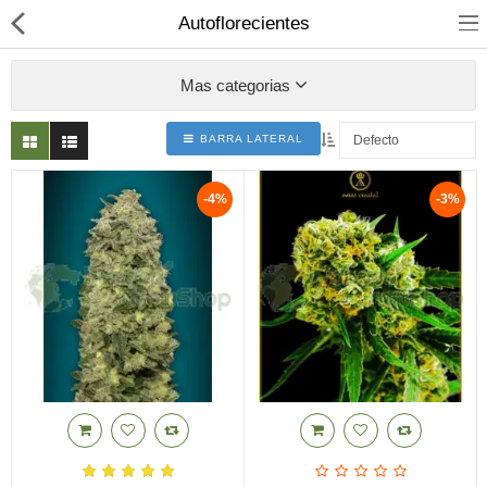
Autoflorecientes
Mas categorias
BARRA LATERAL
Mochilas Absorbe Olores
-4%
-3%
Armarios de cultivo
Iluminacion
Articulos Fumador
Cosecha y Secado
Productos CBD
Comparar
Lista de deseo