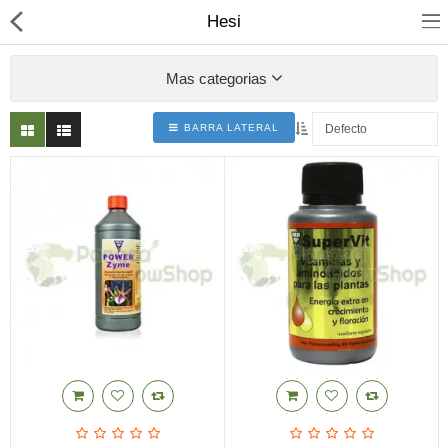
Hesi
Mas categorias
BARRA LATERAL
Mochilas Absorbe Olores
Armarios de cultivo
Iluminacion
Articulos Fumador
Cosecha y Secado
Productos CBD
Comparar
Lista de deseo