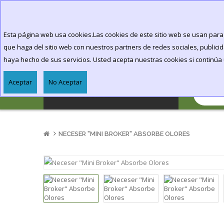
!!!TODOS LOS ENVIOS TIENEN REGALO!!!
Registrar
or
Login
Esta página web usa cookies.Las cookies de este sitio web se usan para 
que haga del sitio web con nuestros partners de redes sociales, public
SEMILLAS
haya hecho de sus servicios. Usted acepta nuestras cookies si continúa u
Aceptar
No Aceptar
CATEGORIAS
NECESER "MINI BROKER" ABSORBE OLORES