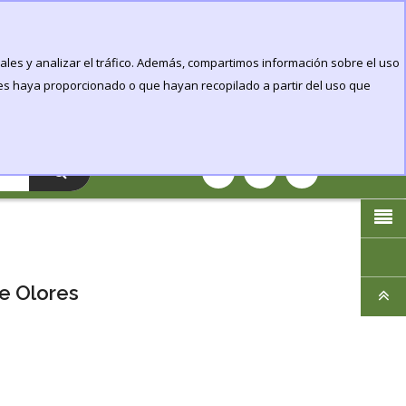
Login
Mi cuenta
ales y analizar el tráfico. Además, compartimos información sobre el uso
Llamanos:
607661530
les haya proporcionado o que hayan recopilado a partir del uso que
ES
Email:
info@pangeagrowshop.com
0
Articulo(s)
-
0.00€
e Olores