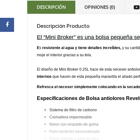
DESCRIPCIÓN
OPINIONES (0)
Descripción Producto
El “Mini Broker” es una bolsa pequeña se
E
s
resistente al agua y tiene detalles increíbles,
y su canti
moje el interior gracias a su tela.
El diseño de Mini Broker 0.25L hace de esta neceser antiolore
internos
que hacen de esta pequeña maravilla el aliado perf
Refresca el neceser simplemente colocando en la secadora
Especificaciones de Bolsa antiolores Revel
Sistema de filtro de carbono
Cremallera impermeable
Nylon con respaldo de goma
Forro protector personalizado
Doble gancho y sello de lazo