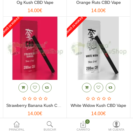
Og Kush CBD Vape
Orange Ruts CBD Vape
(0)
14.00€
14.00€
ENVIÓ 24 HORAS
ENVIÓ 24 HORAS
Moneda
Strawberry Banana Kush CBD Vape
White Widow Kush CBD Vape
14.00€
14.00€
ENVIÓ 24 HORAS
0
PRINCIPAL
BUSCAR
CARRITO
MI CUENTA