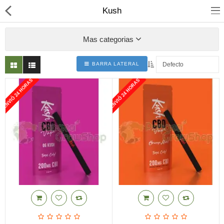
Kush
Mas categorias
BARRA LATERAL
ENVIÓ 24 HORAS
ENVIÓ 24 HORAS
Mochilas Absorbe Olores
Armarios de cultivo
Iluminacion
Articulos Fumador
Cosecha y Secado
Productos CBD
Comparar
Lista de deseo